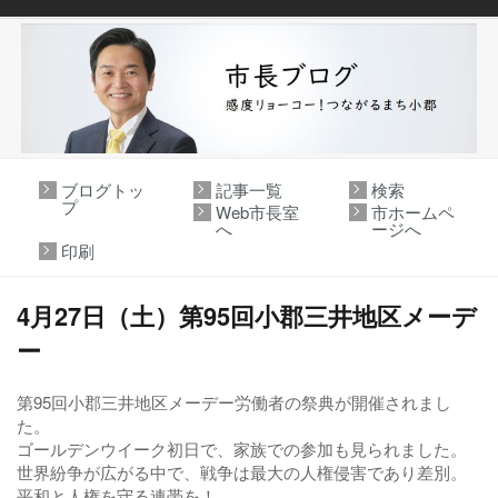
ブログトッ
記事一覧
検索
プ
Web市長室
市ホームペ
へ
ージへ
印刷
4月27日（土）第95回小郡三井地区メーデ
ー
第95回小郡三井地区メーデー労働者の祭典が開催されまし
た。
ゴールデンウイーク初日で、家族での参加も見られました。
世界紛争が広がる中で、戦争は最大の人権侵害であり差別。
平和と人権を守る連帯を！