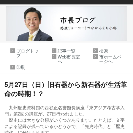
ブログトッ
記事一覧
検索
プ
Web市長室
市ホームペ
へ
ージへ
印刷
5月27日（日）旧石器から新石器が生活革
命の時期！？
九州歴史資料館の西谷正名誉館長講座「東アジア考古学入
門」第2回の講座が、27日行われました。
歴史には大きな分類がいくつかあります。たとえば、文字
による記録が残っているかどうかで、「先史時代」と「歴史
時代」に分けられます。