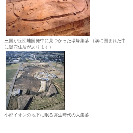
三国が丘団地開発中に見つかった環壕集落 （溝に囲まれた中
に竪穴住居があります）
小郡イオンの地下に眠る弥生時代の大集落