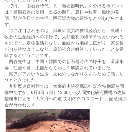
では、「旧石器時代」と「新石器時代」を分けるポイント
は？磨製石器の使用、土器の製作、農耕や牧畜、織物の発
明、竪穴住居での生活、巨石記念物の建造などがあげられま
す。
特に注目されるのは、狩猟や漁労の獲得経済から、農耕・
牧畜の生産経済への移行で、人類最初の経済革命といわれる
ものです。定住生活となり、血縁から地縁に広がり、家父長
が力を持つようになり、原始社会が解体していったことを意
味するということです。
西谷先生は、中国・韓国での新石器時代の様子を、環濠集
落、住居や墓、土器からくわしく解説されていました。
東アジアという生活・文化のつながりをあらためて感じた
ひとときでした。
九州歴史資料館では、大宰府史跡発掘50年記念特別展を開
催中ですが、6月3日（日）13:30から人間文化研究機構の佐藤
信理事による「大宰府への道-文明のクロスロード-」記念講演
会が行われます。