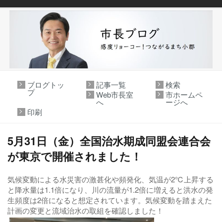
ブログトッ
記事一覧
検索
プ
Web市長室
市ホームペ
へ
ージへ
印刷
5月31日（金）全国治水期成同盟会連合会
が東京で開催されました！
気候変動による水災害の激甚化や頻発化、気温が2℃上昇する
と降水量は1.1倍になり、川の流量が1.2倍に増えると洪水の発
生頻度は2倍になると想定されています。気候変動を踏まえた
計画の変更と流域治水の取組を確認しました！