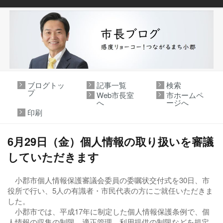
ブログトッ
記事一覧
検索
プ
Web市長室
市ホームペ
へ
ージへ
印刷
6月29日（金）個人情報の取り扱いを審議
していただきます
小郡市個人情報保護審議会委員の委嘱状交付式を30日、市
役所で行い、5人の有識者・市民代表の方にご就任いただきま
した。
小郡市では、平成17年に制定した個人情報保護条例で、個
人情報の収集の制限、適正管理、利用提供の制限などを規定