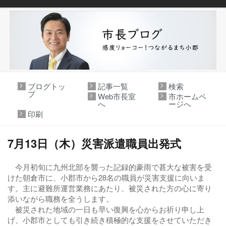
ブログトッ
記事一覧
検索
プ
Web市長室
市ホームペ
へ
ージへ
印刷
7月13日（木）災害派遣職員出発式
今月初旬に九州北部を襲った記録的豪雨で甚大な被害を受
けた朝倉市に、小郡市から28名の職員が災害支援に向いま
す。主に避難所運営業務にあたり、被災された方の心に寄り
添いながら職務を全うします。
被災された地域の一日も早い復興を心からお祈り申し上
げ、小郡市としても引き続き積極的な支援をさせていただき