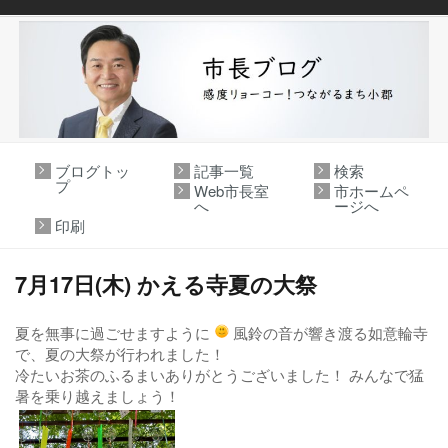
ブログトッ
記事一覧
検索
プ
Web市長室
市ホームペ
へ
ージへ
印刷
7月17日(木) かえる寺夏の大祭
夏を無事に過ごせますように
風鈴の音が響き渡る如意輪寺
で、夏の大祭が行われました！
冷たいお茶のふるまいありがとうございました！ みんなで猛
暑を乗り越えましょう！