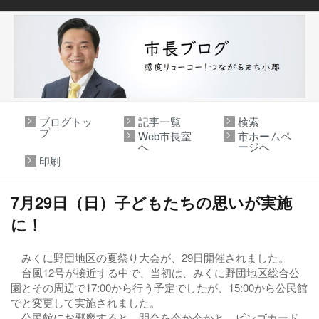
ブログトッ
記事一覧
検索
プ
Web市長室
市ホームペ
へ
ージへ
印刷
7月29日（日）子どもたちの思いが実施
に！
みくに野団地区の夏祭り大会が、29日開催されました。
台風12号が接近する中で、当初は、みくに野団地区総合公
園とその周辺で17:00から行う予定でしたが、15:00から公民館
でと変更して実施されました。
公民館にお邪魔すると、開会を今か今かと、ビンゴカード