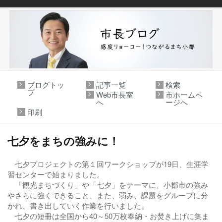
ブログトッ
記事一覧
検索
プ
Web市長室
市ホームペ
へ
ージへ
印刷
七夕をまちの強みに！
七夕プロジェクトの第１回ワークショップが19日、生涯学
習センターで始まりました。
「観光まちづくり」や「七夕」をテーマに、小郡市の強み
やさらに強くできること、また、弱み、課題をグループに分
かれ、書き出していく作業を行いました。
七夕の短冊は全国から40～50万枚奉納・お焚き上げに集ま