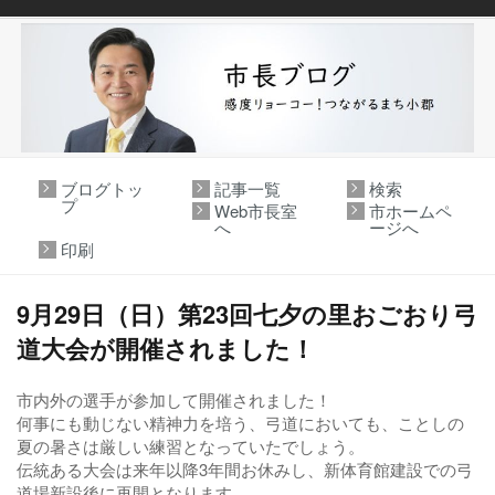
ブログトッ
記事一覧
検索
プ
Web市長室
市ホームペ
へ
ージへ
印刷
9月29日（日）第23回七夕の里おごおり弓
道大会が開催されました！
市内外の選手が参加して開催されました！
何事にも動じない精神力を培う、弓道においても、ことしの
夏の暑さは厳しい練習となっていたでしょう。
伝統ある大会は来年以降3年間お休みし、新体育館建設での弓
道場新設後に再開となります。