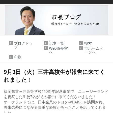
ブログトッ
記事一覧
検索
プ
Web市長室
市ホームペ
へ
ージへ
印刷
9月3日（火）三井高校生が報告に来てく
れました！
福岡県立三井高等学校110周年記念事業で、ニュージーランド
を視察した生徒7名がその報告に来てくださいました！
オークランドでは、日本企業のトヨタやDAISOを訪問され、
将来の夢につながる貴重な経験があったことを話してくれま
した。