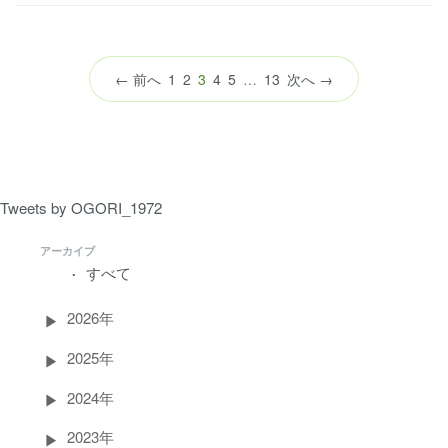
（こ
← 前へ
1
2
3
4
5
…
13
次へ →
の
ペ
ー
ジ）
Tweets by OGORI_1972
アーカイブ
すべて
2026年
2025年
2024年
2023年