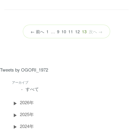
（こ
← 前へ
1
…
9
10
11
12
13
次へ →
の
ペ
ー
ジ）
Tweets by OGORI_1972
アーカイブ
すべて
2026年
2025年
2024年