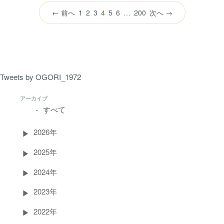
（こ
← 前へ
1
2
3
4
5
6
…
200
次へ →
の
ペ
ー
ジ）
Tweets by OGORI_1972
アーカイブ
すべて
2026年
2025年
2024年
2023年
2022年