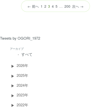
（こ
← 前へ
1
2
3
4
5
…
200
次へ →
の
ペ
ー
ジ）
Tweets by OGORI_1972
アーカイブ
すべて
2026年
2025年
2024年
2023年
2022年