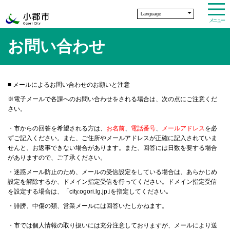
Language
メニュー
お問い合わせ
■
メールによるお問い合わせのお願いと注意
※電子メールで各課へのお問い合わせをされる場合は、次の点にご注意くだ
さい。
・市からの回答を希望される方は、
お名前
、
電話番号
、
メールアドレス
を必
ずご記入ください。また、ご住所やメールアドレスが正確に記入されていま
せんと、お返事できない場合があります。また、回答には日数を要する場合
がありますので、ご了承ください。
・迷惑メール防止のため、メールの受信設定をしている場合は、あらかじめ
設定を解除するか、ドメイン指定受信を行ってください。ドメイン指定受信
を設定する場合は、「city.ogori.lg.jp｣を指定してください｡
・誹謗、中傷の類、営業メールには回答いたしかねます。
・市では個人情報の取り扱いには充分注意しておりますが、メールにより送