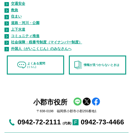
交通安全
救急
住まい
道路・河川・公園
上下水道
コミュニティ推進
社会保障・税番号制度（マイナンバー制度）
外国人（がいこくじん）のみなさんへ
よくある質問
情報が見つからないときは
(くらし)
小郡市役所
〒838-0198 福岡県小郡市小郡255番地1
0942-72-2111
0942-73-4466
(代表)