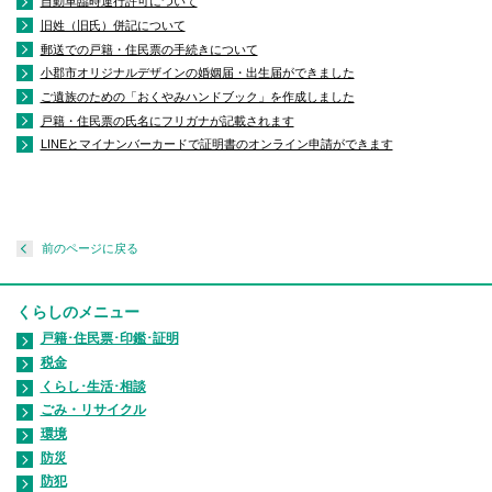
自動車臨時運行許可について
旧姓（旧氏）併記について
郵送での戸籍・住民票の手続きについて
小郡市オリジナルデザインの婚姻届・出生届ができました
ご遺族のための「おくやみハンドブック」を作成しました
戸籍・住民票の氏名にフリガナが記載されます
LINEとマイナンバーカードで証明書のオンライン申請ができます
前のページに戻る
くらしのメニュー
戸籍･住民票･印鑑･証明
税金
くらし･生活･相談
ごみ・リサイクル
環境
防災
防犯