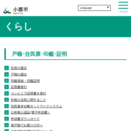
Language
メニュー
くらし
戸籍･住民票･印鑑･証明
住所の届出
戸籍の届出
印鑑登録・印鑑証明
証明書発行
コンビニで証明書を発行
外国人住民に関すること
住民基本台帳ネットワークシステム
公的個人認証(電子申請書）
申請書ダウンロード
無戸籍でお困りの方へ