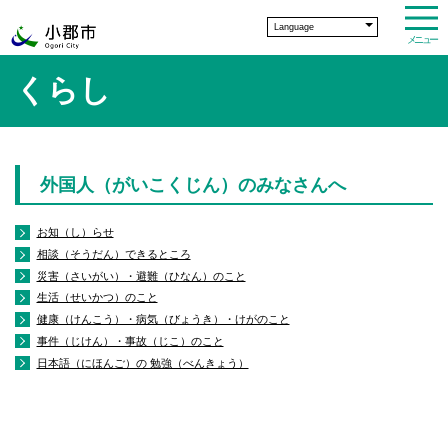
Language
メニュー
くらし
外国人（がいこくじん）のみなさんへ
お知（し）らせ
相談（そうだん）できるところ
災害（さいがい）・避難（ひなん）のこと
生活（せいかつ）のこと
健康（けんこう）・病気（びょうき）・けがのこと
事件（じけん）・事故（じこ）のこと
日本語（にほんご）の 勉強（べんきょう）