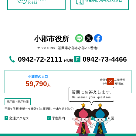
情報が見つからないときは
(くらし)
小郡市役所
〒838-0198 福岡県小郡市小郡255番地1
0942-72-2111
0942-73-4466
(代表)
小郡市の人口
世帯数：27,175世帯
59,790
（令和8年8
月1日現在）
人
開庁日・開庁時間
平日午前8時30分～午後5時 (土日祝日、年末年始を除く)
交通アクセス
庁舎案内
庁舎見取り図