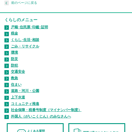
前のページに戻る
くらしのメニュー
戸籍･住民票･印鑑･証明
税金
くらし･生活･相談
ごみ・リサイクル
環境
防災
防犯
交通安全
救急
住まい
道路・河川・公園
上下水道
コミュニティ推進
社会保障・税番号制度（マイナンバー制度）
外国人（がいこくじん）のみなさんへ
よくある質問