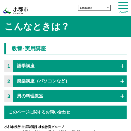
Language
メニュー
こんなときは？
教養･実用講座
1
語学講座
2
楽楽講座（パソコンなど）
3
男の料理教室
このページに関するお問い合わせ
小郡市役所 生涯学習課 社会教育グループ