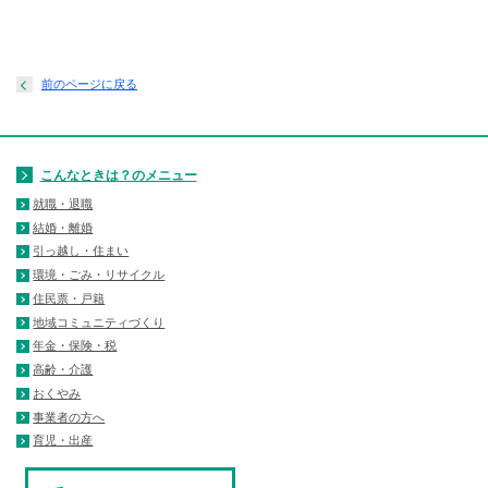
前のページに戻る
こんなときは？のメニュー
就職・退職
結婚・離婚
引っ越し・住まい
環境・ごみ・リサイクル
住民票・戸籍
地域コミュニティづくり
年金・保険・税
高齢・介護
おくやみ
事業者の方へ
育児・出産