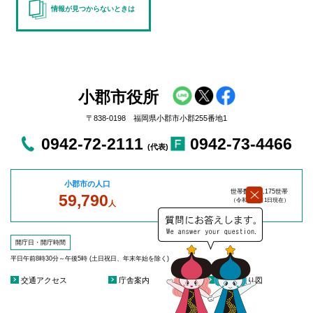
情報が見つからないときは
小郡市役所
〒838-0198 福岡県小郡市小郡255番地1
0942-72-2111
0942-73-4466
(代表)
小郡市の人口
世帯数：27,175世帯
59,790
（令和8年8
月1日現在）
人
開庁日・開庁時間
平日午前8時30分～午後5時 (土日祝日、年末年始を除く)
交通アクセス
庁舎案内
庁舎見取り図