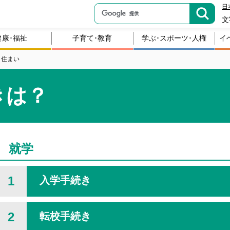
日
文
健康･福祉
子育て･教育
学ぶ･スポーツ･人権
イ
・住まい
きは？
就学
1
入学手続き
2
転校手続き