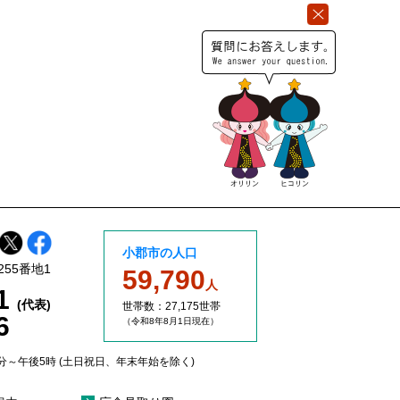
小郡市の人口
255番地1
59,790
人
11
(代表)
世帯数：27,175世帯
6
（令和8年8
月1日現在）
分～午後5時 (土日祝日、年末年始を除く)