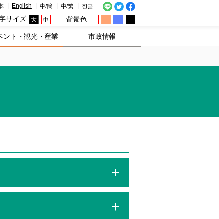
English
本
中/簡
中/繁
한글
字サイズ
背景色
大
中
ベント・観光・産業
市政情報