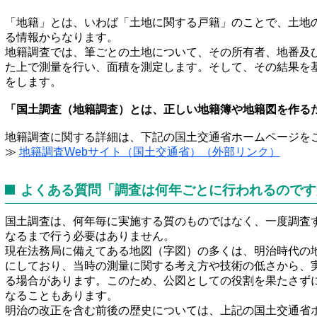
「地籍」とは、いわば「土地に関する戸籍」のことで、土地
る情報からなります。
地籍調査では、筆ごとの土地について、その所有者、地番及
た上で測量を行い、面積を測定します。そして、その結果を
をします。
「国土調査（地籍調査）とは、正しい地籍簿や地籍図を作る
地籍調査に関する詳細は、下記の国土交通省ホームページを
≫
地籍調査Webサイト（国土交通省）（外部リンク）
よくある質問「調査は何年ごとに行われるのです
国土調査は、何年毎に実施する質のものではなく、一度調査
なるまで行う必要はありません。
現在法務局に備えてある地図（字図）の多くは、明治時代の
にしており、当時の測量に関する考え方や技術の低さから、
る場合があります。このため、公図としての役割を果たさず
なることもあります。
明治の改正を含む前後の歴史については、上記の国土交通省ホ