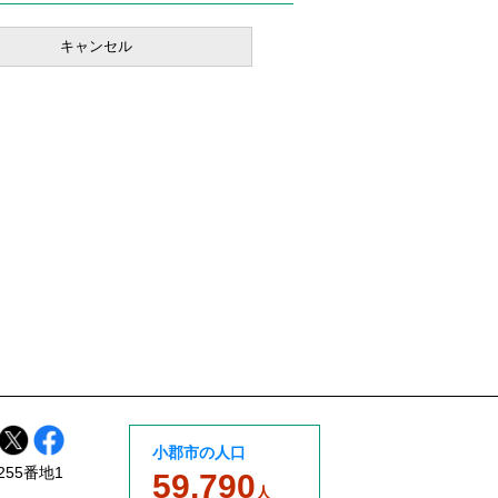
小郡市の人口
255番地1
59,790
人