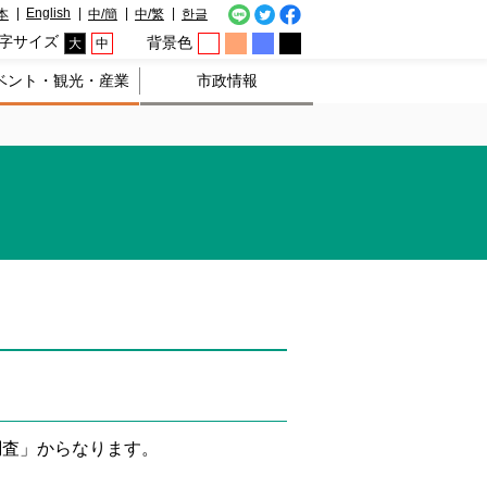
English
本
中/簡
中/繁
한글
字サイズ
背景色
大
中
ベント・観光・産業
市政情報
調査」からなります。