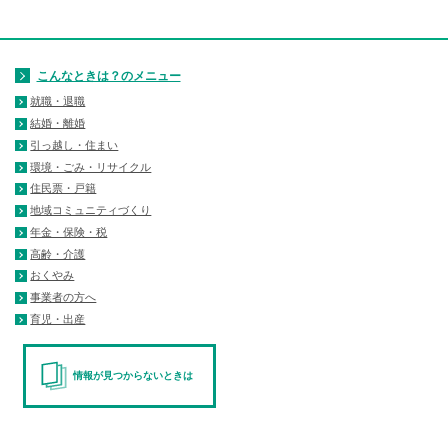
こんなときは？のメニュー
就職・退職
結婚・離婚
引っ越し・住まい
環境・ごみ・リサイクル
住民票・戸籍
地域コミュニティづくり
年金・保険・税
高齢・介護
おくやみ
事業者の方へ
育児・出産
情報が見つからないときは