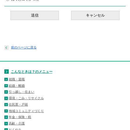
前のページに戻る
こんなときは？のメニュー
就職・退職
結婚・離婚
引っ越し・住まい
環境・ごみ・リサイクル
住民票・戸籍
地域コミュニティづくり
年金・保険・税
高齢・介護
おくやみ