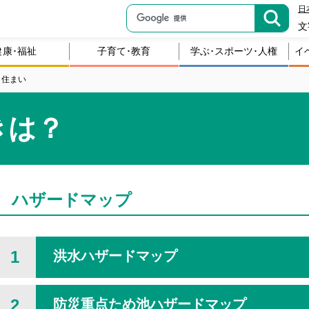
日
文
健康･福祉
子育て･教育
学ぶ･スポーツ･人権
イ
・住まい
きは？
ハザードマップ
1
洪水ハザードマップ
2
防災重点ため池ハザードマップ