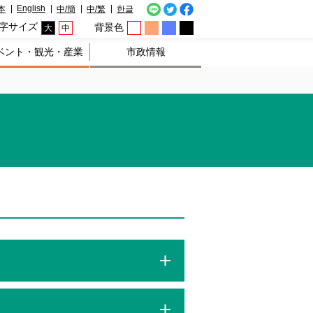
English
本
中/簡
中/繁
한글
字サイズ
背景色
大
中
ベント・観光・産業
市政情報