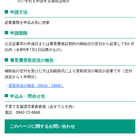
※いずれも申請する場合は両方
申請方法
必要書類を申込み先に持参
申請期限
公正証書等の作成日または養育費保証契約の締結日の翌日から起算して6か月
以内（令和5年7月1日以降のもの）
養育費受取状況の報告
補助金の交付を受けた方は別紙様式により受取状況の報告が必要です（交付
決定から１年間分）
・
受取状況の報告（Word：18KB）
申込み・問合せ先
子育て支援課児童家庭係（あすてらす内）
電話 0942-72-6666
このページに関するお問い合わせ