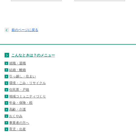
前のページに戻る
こんなときは？のメニュー
就職・退職
結婚・離婚
引っ越し・住まい
環境・ごみ・リサイクル
住民票・戸籍
地域コミュニティづくり
年金・保険・税
高齢・介護
おくやみ
事業者の方へ
育児・出産