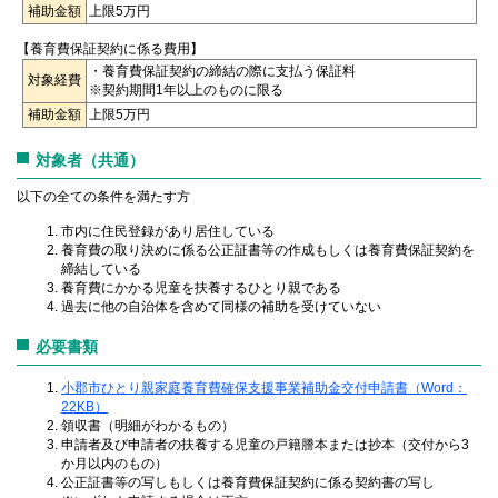
補助金額
上限5万円
【養育費保証契約に係る費用】
・養育費保証契約の締結の際に支払う保証料
対象経費
※契約期間1年以上のものに限る
補助金額
上限5万円
対象者（共通）
以下の全ての条件を満たす方
市内に住民登録があり居住している
養育費の取り決めに係る公正証書等の作成もしくは養育費保証契約を
締結している
養育費にかかる児童を扶養するひとり親である
過去に他の自治体を含めて同様の補助を受けていない
必要書類
小郡市ひとり親家庭養育費確保支援事業補助金交付申請書（Word：
22KB）
領収書（明細がわかるもの）
申請者及び申請者の扶養する児童の戸籍謄本または抄本（交付から3
か月以内のもの）
公正証書等の写しもしくは養育費保証契約に係る契約書の写し