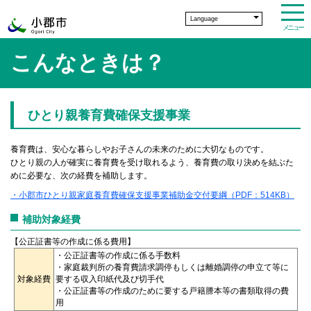
Language
メニュー
こんなときは？
ひとり親養育費確保支援事業
養育費は、安心な暮らしやお子さんの未来のために大切なものです。
ひとり親の人が確実に養育費を受け取れるよう、養育費の取り決めを結ぶた
めに必要な、次の経費を補助します。
・小郡市ひとり親家庭養育費確保支援事業補助金交付要綱（PDF：514KB）
補助対象経費
【公正証書等の作成に係る費用】
・公正証書等の作成に係る手数料
・家庭裁判所の養育費請求調停もしくは離婚調停の申立て等に
対象経費
要する収入印紙代及び切手代
・公正証書等の作成のために要する戸籍謄本等の書類取得の費
用