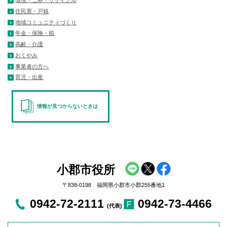
環境・ごみ・リサイクル
住民票・戸籍
地域コミュニティづくり
年金・保険・税
高齢・介護
おくやみ
事業者の方へ
育児・出産
情報が見つからないときは
小郡市役所
〒838-0198 福岡県小郡市小郡255番地1
0942-72-2111
0942-73-4466
(代表)