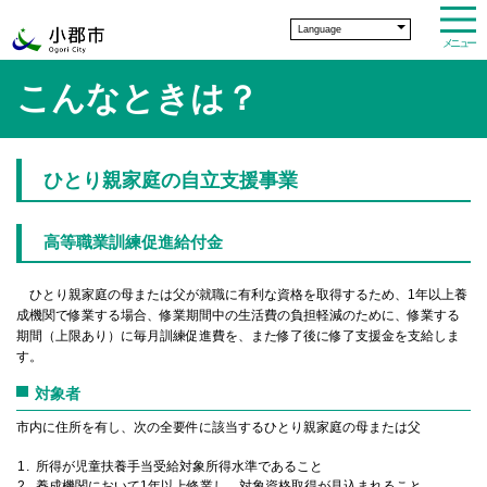
Language
メニュー
こんなときは？
ひとり親家庭の自立支援事業
高等職業訓練促進給付金
ひとり親家庭の母または父が就職に有利な資格を取得するため、1年以上養
成機関で修業する場合、修業期間中の生活費の負担軽減のために、修業する
期間（上限あり）に毎月訓練促進費を、また修了後に修了支援金を支給しま
す。
対象者
市内に住所を有し、次の全要件に該当するひとり親家庭の母または父
所得が児童扶養手当受給対象所得水準であること
養成機関において1年以上修業し、対象資格取得が見込まれること