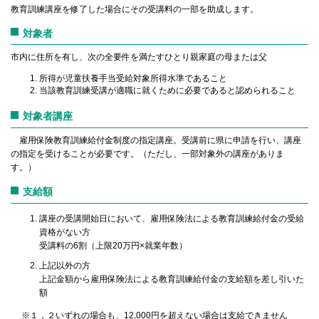
教育訓練講座を修了した場合にその受講料の一部を助成します。
対象者
市内に住所を有し、次の全要件を満たすひとり親家庭の母または父
所得が児童扶養手当受給対象所得水準であること
当該教育訓練受講が適職に就くために必要であると認められること
対象者講座
雇用保険教育訓練給付金制度の指定講座。受講前に県に申請を行い、講座
の指定を受けることが必要です。（ただし、一部対象外の講座がありま
す。）
支給額
講座の受講開始日において、雇用保険法による教育訓練給付金の受給
資格がない方
受講料の6割（上限20万円×就業年数）
上記以外の方
上記金額から雇用保険法による教育訓練給付金の支給額を差し引いた
額
※１，２いずれの場合も、12,000円を超えない場合は支給できません