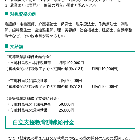
就業または育児と、修業の両立が困難と認められる
対象資格の例
看護師・准看護師、介護福祉士、保育士、理学療法士、作業療法士、調理
師、歯科衛生士、柔道整復師、理・美容師、社会福祉士、建築士、自動車整
備士など、その他市長が認めるもの
支給額
〈高等職業訓練促進給付金〉
‣市町村民税の非課税世帯 月額100,000円
（養成機関の課程修了までの期間の最後の12月 月額140,000円）
‣市町村民税に課税世帯 月額70,500円
（養成機関の課程修了までの期間の最後の12月 月額110,500円）
〈高等職業訓練修了支援給付金〉
‣市町村民税の非課税世帯 50,000円
‣市町村民税の課税世帯 25,000円
自立支援教育訓練給付金
ひとり親家庭の母または父が就職につながる能力開発のために受講した、