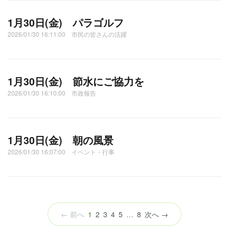
1月30日(金) パラゴルフ
2026/01/30 16:11:00 市民の皆さんの活躍
1月30日(金) 節水にご協力を
2026/01/30 16:10:00 市政報告
1月30日(金) 朝の風景
2026/01/30 16:07:00 イベント・行事
（こ
← 前へ
1
2
3
4
5
…
8
次へ →
の