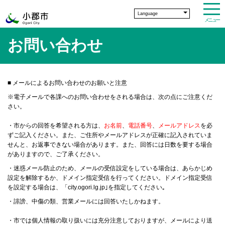
Language
メニュー
お問い合わせ
■
メールによるお問い合わせのお願いと注意
※電子メールで各課へのお問い合わせをされる場合は、次の点にご注意くだ
さい。
・市からの回答を希望される方は、
お名前
、
電話番号
、
メールアドレス
を必
ずご記入ください。また、ご住所やメールアドレスが正確に記入されていま
せんと、お返事できない場合があります。また、回答には日数を要する場合
がありますので、ご了承ください。
・迷惑メール防止のため、メールの受信設定をしている場合は、あらかじめ
設定を解除するか、ドメイン指定受信を行ってください。ドメイン指定受信
を設定する場合は、「city.ogori.lg.jp｣を指定してください｡
・誹謗、中傷の類、営業メールには回答いたしかねます。
・市では個人情報の取り扱いには充分注意しておりますが、メールにより送