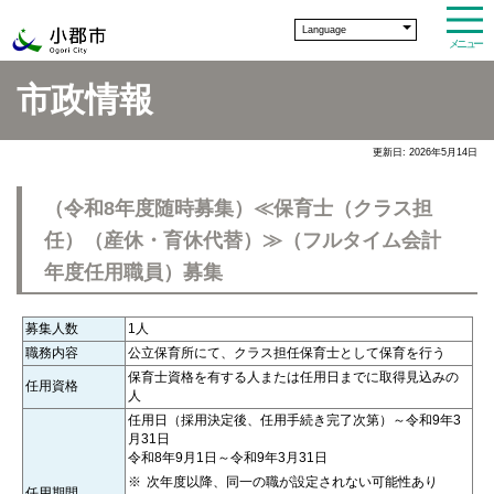
Language
メニュー
市政情報
更新日: 2026年5月14日
（令和8年度随時募集）≪保育士（クラス担
任）（産休・育休代替）≫（フルタイム会計
年度任用職員）募集
募集人数
1人
職務内容
公立保育所にて、クラス担任保育士として保育を行う
保育士資格を有する人または任用日までに取得見込みの
任用資格
人
任用日（採用決定後、任用手続き完了次第）～令和9年3
月31日
令和8年9月1日～令和9年3月31日
次年度以降、同一の職が設定されない可能性あり
任用期間