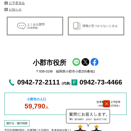
公平委員会
お知らせ
よくある質問
情報が見つからないときは
(市政情報)
小郡市役所
〒838-0198 福岡県小郡市小郡255番地1
0942-72-2111
0942-73-4466
(代表)
小郡市の人口
世帯数：27,175世帯
59,790
（令和8年8
月1日現在）
人
開庁日・開庁時間
平日午前8時30分～午後5時 (土日祝日、年末年始を除く)