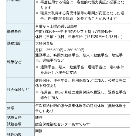
再度任用する場合は、客観的な能力実証が必要とな
ります
職員の取得する育児休業等の期間が変更となった場
合、任用期間を短縮・延長することがあります
月曜から土曜の週5日勤務
勤務条件
午前7時20分〜午後7時のシフト制（7時間45分）
休日［日曜・祝日、年末年始（12月29日〜1月3日）］
勤務場所
大崎保育所
月額 255,600円～260,500円
通勤手当、時間外勤務手当、期末・勤勉手当、地域手
当、退職手当など
報酬など
通勤手当、期末・勤勉手当、退職手当は一定の条件
を満たした場合に支給
健康保険、厚生年金、雇用保険などに加入。公務災害に
係る補償あり
社会保険など
任用後、約6か月後に雇用保険を脱退し、退職金手当
組合に加入
年次有給休暇のほか夏季休暇等の特別休暇（無給休暇を
休暇
含む）あり
試験日時
随時
試験会場
総合保健福祉センターあすてらす
面接
試験内容