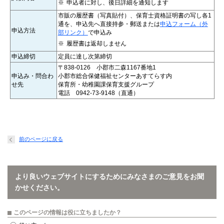
申込者に対し、後日詳細を通知します
市販の履歴書（写真貼付）、保育士資格証明書の写し各1
通を、申込先へ直接持参・郵送または
申込フォーム（外
申込方法
部リンク）
で申込み
履歴書は返却しません
申込締切
定員に達し次第締切
〒838-0126 小郡市二森1167番地1
申込み・問合わ
小郡市総合保健福祉センターあすてらす内
せ先
保育所・幼稚園課保育支援グループ
電話 0942-73-9148（直通）
前のページに戻る
より良いウェブサイトにするためにみなさまのご意見をお聞
かせください。
このページの情報は役に立ちましたか？