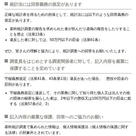
統計法には回答義務の規定があります
正確な統計表を得るための担保として、統計法には以下のような回答義務の
規定があります。
基幹統計調査の報告を求められた者が拒んだり虚偽の報告をしたりするこ
とを禁止（法第13条）
違反した者に対しては、50万円以下の罰金（法第61条）
ぜひ、皆さんの理解と協力により、統計調査への回答をお願いいたします。
調査員をはじめとする調査関係者に対して、記入内容を厳重に
保護することを定めています
守秘義務規定（法第41条、43条第1項）違反があった場合、 懲役や罰金の
罰則があります。
守秘義務規定に違反して、その業務に関して知り得た個人又は法人その他
の団体の秘密を漏らした者は、2年以下の懲役又は100万円以下の罰金に処
する（法第57条の2、3）
記入内容の厳重な保護、回答へのご協力のお願い
基幹統計調査で集められた情報は、個人情報保護法（個人情報の保護に関す
る法律）の対象外とされています。