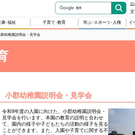
日
文
健康･福祉
子育て･教育
学ぶ･スポーツ･人権
イ
小郡幼稚園説明会・見学会
育
小郡幼稚園説明会・見学会
令和9年度の入園に向けた、小郡幼稚園説明会・
見学会を行います。本園の教育の説明と合わせ
て、園内の様子や子どもたちの活動の様子を見る
ことができます。また、入園や子育てに関する不