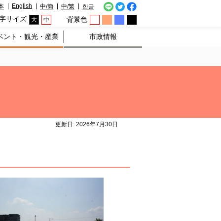
English
本
中/簡
中/繁
한글
字サイズ
背景色
大
中
ベント・観光・産業
市政情報
更新日: 2026年7月30日