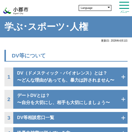
Language
メニュー
学ぶ･スポーツ･人権
更新日: 2026年4月1日
DV等について
DV（ドメスティック・バイオレンス）とは？
1
〜どんな理由があっても、暴力は許されません〜
デートDVとは？
2
〜自分を大切にし、相手も大切にしましょう〜
3
DV等相談窓口一覧