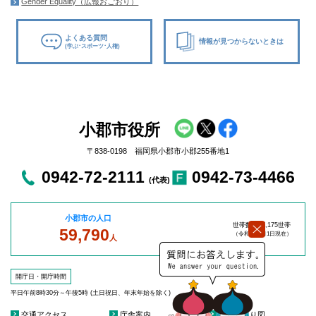
Gender Equality（広報おごおり）
よくある質問
情報が見つからないときは
(学ぶ･スポーツ･人権)
小郡市役所
〒838-0198 福岡県小郡市小郡255番地1
0942-72-2111
0942-73-4466
(代表)
小郡市の人口
世帯数：27,175世帯
59,790
（令和8年8
月1日現在）
人
開庁日・開庁時間
平日午前8時30分～午後5時 (土日祝日、年末年始を除く)
交通アクセス
庁舎案内
庁舎見取り図