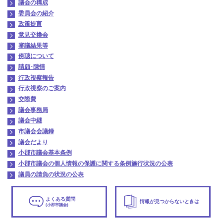
議会の構成
委員会の紹介
政策提言
意見交換会
審議結果等
傍聴について
請願･陳情
行政視察報告
行政視察のご案内
交際費
議会事務局
議会中継
市議会会議録
議会だより
小郡市議会基本条例
小郡市議会の個人情報の保護に関する条例施行状況の公表
議員の請負の状況の公表
よくある質問
情報が見つからないときは
(小郡市議会)