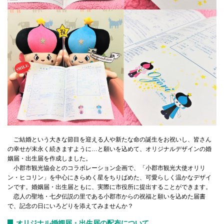
ご結婚という大きな節目を迎える人や新たな命の誕生をお祝いし、皆さん
の幸せが末永く続きますように…と願いを込めて、オリジナルデザインの婚
姻届・出生届を作成しました。
小郡市観光協会とのコラボレーション企画で、「小郡市観光大使オリリ
ン・ヒコリン」を中心にきらめく星をちりばめた、可愛らしく温かなデザイ
ンです。婚姻届・出生届ともに、実際に市役所に提出することができます。
恋人の聖地・七夕伝説の里である小郡市からの祝福と願いを込めた届書
で、記念の日にいろどりを添えてみませんか？
オリジナル婚姻届・出生届の配布について