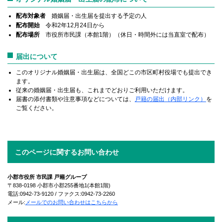
配布対象者
婚姻届・出生届を提出する予定の人
配布開始
令和2年12月24日から
配布場所
市役所市民課（本館1階）（休日・時間外には当直室で配布）
届出について
このオリジナル婚姻届・出生届は、全国どこの市区町村役場でも提出でき
ます。
従来の婚姻届・出生届も、これまでどおりご利用いただけます。
届書の添付書類や注意事項などについては、
戸籍の届出（内部リンク）
を
ご覧ください。
このページに関するお問い合わせ
小郡市役所 市民課 戸籍グループ
〒838-0198 小郡市小郡255番地1(本館1階)
電話:0942-73-9120 / ファクス:0942-73-2260
メール:
メールでのお問い合わせはこちらから