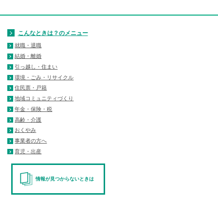
こんなときは？のメニュー
就職・退職
結婚・離婚
引っ越し・住まい
環境・ごみ・リサイクル
住民票・戸籍
地域コミュニティづくり
年金・保険・税
高齢・介護
おくやみ
事業者の方へ
育児・出産
情報が見つからないときは