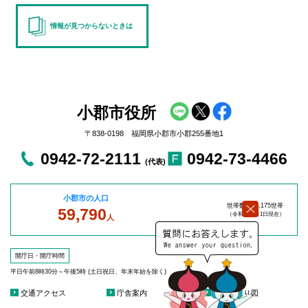
情報が見つからないときは
小郡市役所
〒838-0198 福岡県小郡市小郡255番地1
0942-72-2111
0942-73-4466
(代表)
小郡市の人口
世帯数：27,175世帯
59,790
（令和8年8
月1日現在）
人
開庁日・開庁時間
平日午前8時30分～午後5時 (土日祝日、年末年始を除く)
交通アクセス
庁舎案内
庁舎見取り図