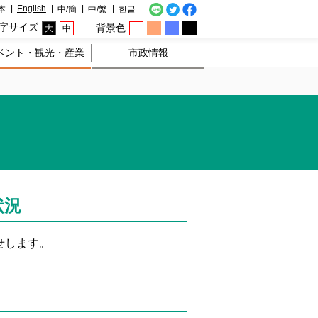
English
本
中/簡
中/繁
한글
字サイズ
背景色
大
中
ベント・観光・産業
市政情報
状況
せします。