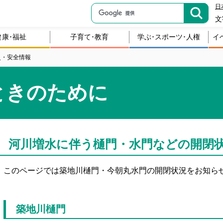
日
文
健康･福祉
子育て･教育
学ぶ･スポーツ･人権
イ
災・安全情報
ときのために
河川増水に伴う樋門・水門などの開閉
このページでは築地川樋門・今朝丸水門の開閉状況をお知ら
築地川樋門