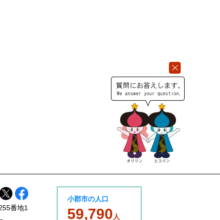
小郡市の人口
255番地1
59,790
人