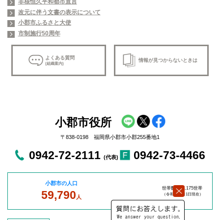
非核恒久平和都市宣言
改元に伴う文書の表示について
小郡市ふるさと大使
市制施行50周年
よくある質問
情報が見つからないときは
(組織案内)
小郡市役所
〒838-0198 福岡県小郡市小郡255番地1
0942-72-2111
0942-73-4466
(代表)
小郡市の人口
世帯数：27,175世帯
59,790
（令和8年8
月1日現在）
人