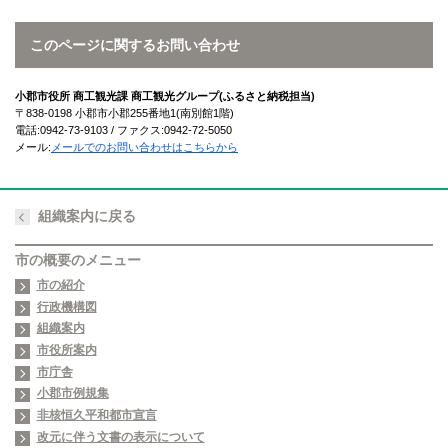
このページに関するお問い合わせ
小郡市役所 商工観光課 商工観光グループ(ふるさと納税担当)
〒838-0198 小郡市小郡255番地1(南別館1階)
電話:0942-73-9103 / ファクス:0942-72-5050
メール:
メールでのお問い合わせはこちらから
組織案内に戻る
市の概要のメニュー
市の紹介
行政機構図
組織案内
市役所案内
市庁舎
小郡市例規集
非核恒久平和都市宣言
改元に伴う文書の表示について