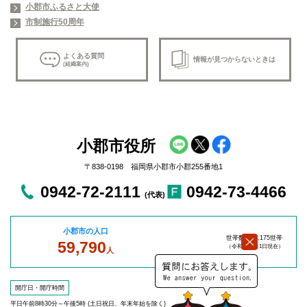
小郡市ふるさと大使
市制施行50周年
よくある質問
情報が見つからないときは
(組織案内)
小郡市役所
〒838-0198 福岡県小郡市小郡255番地1
0942-72-2111
0942-73-4466
(代表)
小郡市の人口
世帯数：27,175世帯
59,790
（令和8年8
月1日現在）
人
開庁日・開庁時間
平日午前8時30分～午後5時 (土日祝日、年末年始を除く)