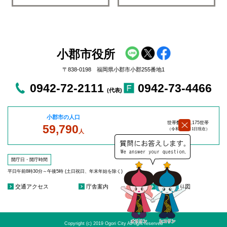
小郡市役所
〒838-0198 福岡県小郡市小郡255番地1
0942-72-2111
0942-73-4466
(代表)
小郡市の人口
世帯数：27,175世帯
59,790
（令和8年8
月1日現在）
人
開庁日・開庁時間
平日午前8時30分～午後5時 (土日祝日、年末年始を除く)
交通アクセス
庁舎案内
庁舎見取り図
Copyright (c) 2019 Ogori City All right reserved