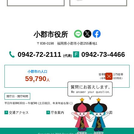
小郡市役所
〒838-0198 福岡県小郡市小郡255番地1
0942-72-2111
0942-73-4466
(代表)
小郡市の人口
世帯数：27,175世帯
59,790
（令和8年8
月1日現在）
人
開庁日・開庁時間
平日午前8時30分～午後5時 (土日祝日、年末年始を除く)
交通アクセス
庁舎案内
庁舎見取り図