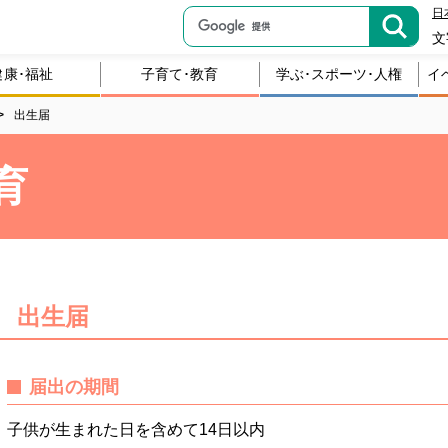
日
文
健康･福祉
子育て･教育
学ぶ･スポーツ･人権
イ
出生届
育
出生届
届出の期間
子供が生まれた日を含めて14日以内