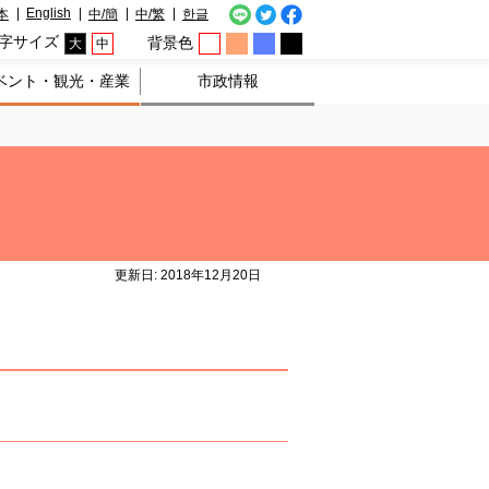
English
本
中/簡
中/繁
한글
字サイズ
背景色
大
中
ベント・観光・産業
市政情報
更新日: 2018年12月20日