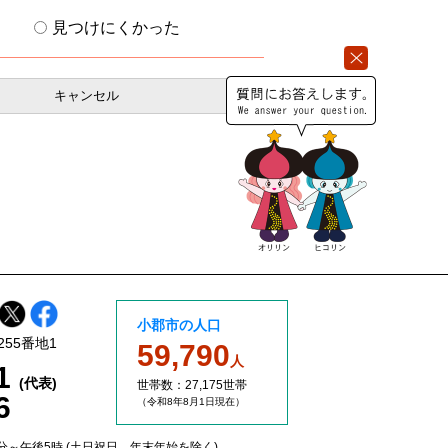
見つけにくかった
小郡市の人口
255番地1
59,790
人
11
(代表)
世帯数：27,175世帯
6
（令和8年8
月1日現在）
分～午後5時 (土日祝日、年末年始を除く)