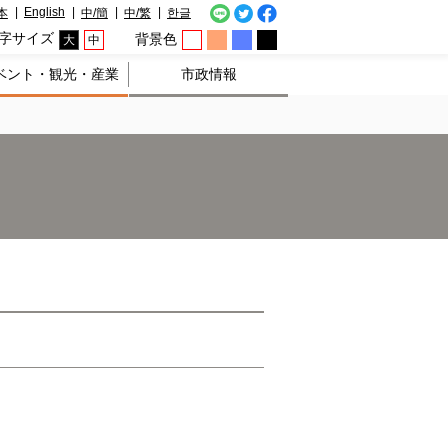
English
本
中/簡
中/繁
한글
字サイズ
背景色
大
中
ベント・観光・産業
市政情報