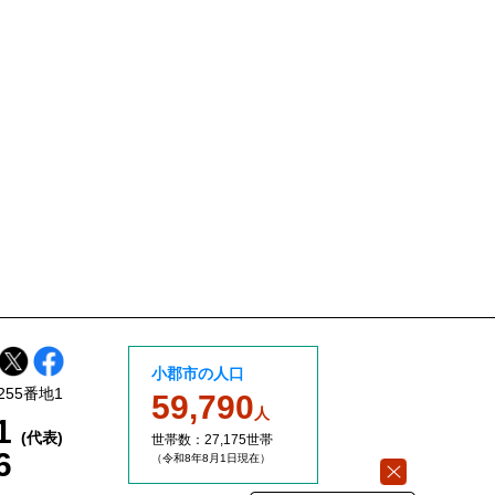
小郡市の人口
255番地1
59,790
人
11
(代表)
世帯数：27,175世帯
6
（令和8年8
月1日現在）