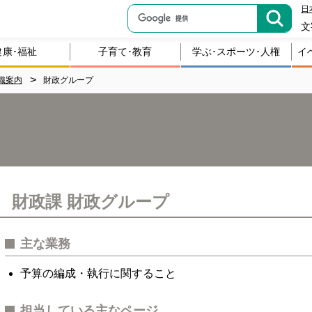
日
文
健康･福祉
子育て･教育
学ぶ･スポーツ･人権
イ
織案内
財政グループ
財政課 財政グループ
主な業務
予算の編成・執行に関すること
担当している主なページ