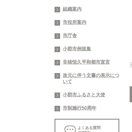
組織案内
市役所案内
市庁舎
小郡市例規集
非核恒久平和都市宣言
改元に伴う文書の表示につ
いて
小郡市ふるさと大使
市制施行50周年
よくある質問