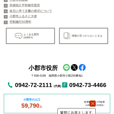
非核恒久平和都市宣言
改元に伴う文書の表示について
小郡市ふるさと大使
市制施行50周年
よくある質問
情報が見つからないときは
(組織案内)
小郡市役所
〒838-0198 福岡県小郡市小郡255番地1
0942-72-2111
0942-73-4466
(代表)
小郡市の人口
世帯数：27,175世帯
59,790
（令和8年8
月1日現在）
人