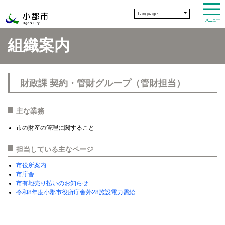
Language
メニュー
組織案内
財政課 契約・管財グループ（管財担当）
主な業務
市の財産の管理に関すること
担当している主なページ
市役所案内
市庁舎
市有地売り払いのお知らせ
令和8年度小郡市役所庁舎外28施設電力需給