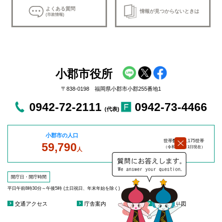
よくある質問
情報が見つからないときは
(市政情報)
小郡市役所
〒838-0198 福岡県小郡市小郡255番地1
0942-72-2111
0942-73-4466
(代表)
小郡市の人口
世帯数：27,175世帯
59,790
（令和8年8
月1日現在）
人
開庁日・開庁時間
平日午前8時30分～午後5時 (土日祝日、年末年始を除く)
交通アクセス
庁舎案内
庁舎見取り図