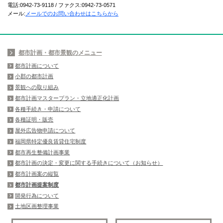
電話:0942-73-9118 / ファクス:0942-73-0571
メール:
メールでのお問い合わせはこちらから
都市計画・都市景観のメニュー
都市計画について
小郡の都市計画
景観への取り組み
都市計画マスタープラン・立地適正化計画
各種手続き・申請について
各種証明・販売
屋外広告物申請について
福岡県特定優良賃貸住宅制度
都市再生整備計画事業
都市計画の決定・変更に関する手続きについて（お知らせ）
都市計画案の縦覧
都市計画提案制度
開発行為について
土地区画整理事業