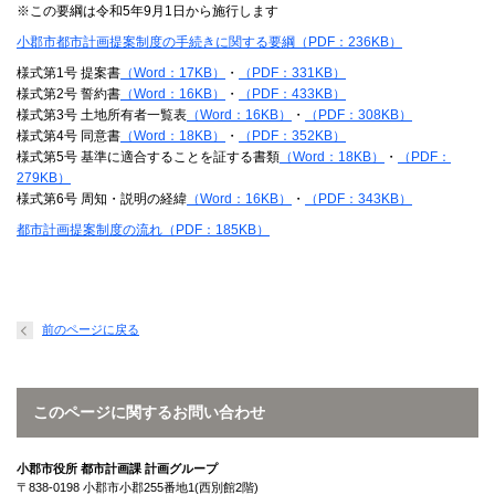
※この要綱は令和5年9月1日から施行します
小郡市都市計画提案制度の手続きに関する要綱（PDF：236KB）
様式第1号 提案書
（Word：17KB）
・
（PDF：331KB）
様式第2号 誓約書
（Word：16KB）
・
（PDF：433KB）
様式第3号 土地所有者一覧表
（Word：16KB）
・
（PDF：308KB）
様式第4号 同意書
（Word：18KB）
・
（PDF：352KB）
様式第5号 基準に適合することを証する書類
（Word：18KB）
・
（PDF：
279KB）
様式第6号 周知・説明の経緯
（Word：16KB）
・
（PDF：343KB）
都市計画提案制度の流れ（PDF：185KB）
前のページに戻る
このページに関するお問い合わせ
小郡市役所 都市計画課 計画グループ
〒838-0198 小郡市小郡255番地1(西別館2階)