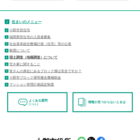
住まいのメニュー
小郡市営住宅
福岡県営住宅の入居者募集
社会資本総合整備計画（住宅）等の公表
耐震について
国土調査（地籍調査）について
空き家に関すること
皆さんの身近にあるブロック塀は安全ですか？
小郡市ブロック塀等撤去費補助金
マンション管理計画認定制度
よくある質問
情報が見つからないときは
(くらし)