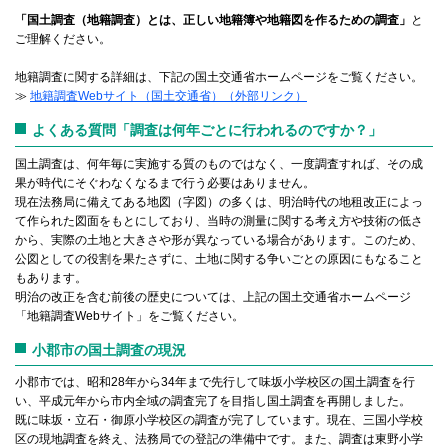
「国土調査（地籍調査）とは、正しい地籍簿や地籍図を作るための調査」
と
ご理解ください。
地籍調査に関する詳細は、下記の国土交通省ホームページをご覧ください。
≫
地籍調査Webサイト（国土交通省）（外部リンク）
よくある質問「調査は何年ごとに行われるのですか？」
国土調査は、何年毎に実施する質のものではなく、一度調査すれば、その成
果が時代にそぐわなくなるまで行う必要はありません。
現在法務局に備えてある地図（字図）の多くは、明治時代の地租改正によっ
て作られた図面をもとにしており、当時の測量に関する考え方や技術の低さ
から、実際の土地と大きさや形が異なっている場合があります。このため、
公図としての役割を果たさずに、土地に関する争いごとの原因にもなること
もあります。
明治の改正を含む前後の歴史については、上記の国土交通省ホームページ
「地籍調査Webサイト」をご覧ください。
小郡市の国土調査の現況
小郡市では、昭和28年から34年まで先行して味坂小学校区の国土調査を行
い、平成元年から市内全域の調査完了を目指し国土調査を再開しました。
既に味坂・立石・御原小学校区の調査が完了しています。現在、三国小学校
区の現地調査を終え、法務局での登記の準備中です。また、調査は東野小学