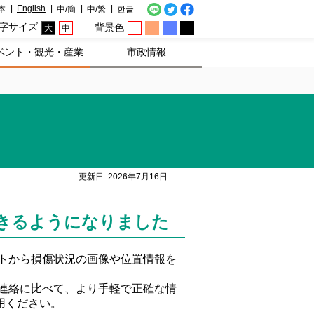
English
本
中/簡
中/繁
한글
字サイズ
背景色
大
中
ベント・観光・産業
市政情報
更新日: 2026年7月16日
できるようになりました
ントから損傷状況の画像や位置情報を
話連絡に比べて、より手軽で正確な情
用ください。