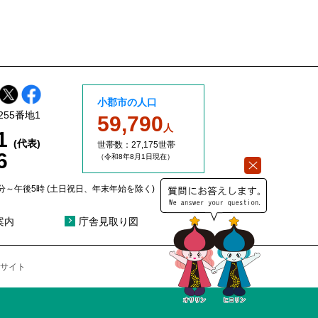
小郡市の人口
255番地1
59,790
人
11
(代表)
世帯数：27,175世帯
6
（令和8年8
月1日現在）
分～午後5時 (土日祝日、年末年始を除く)
案内
庁舎見取り図
サイト