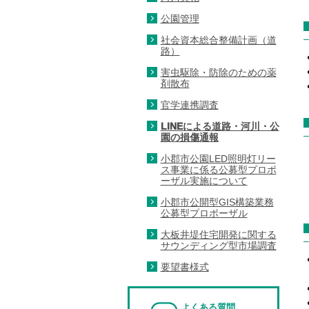
公園管理
社会資本総合整備計画（道
路）
害虫駆除・防除のための薬
剤散布
官学連携調査
LINEによる道路・河川・公
園の損傷通報
小郡市公園LED照明灯リー
ス事業に係る公募型プロポ
ーザル実施について
小郡市公開型GIS構築業務
公募型プロポーザル
大板井堤住宅開発に関する
サウンディング型市場調査
要望書様式
よくある質問