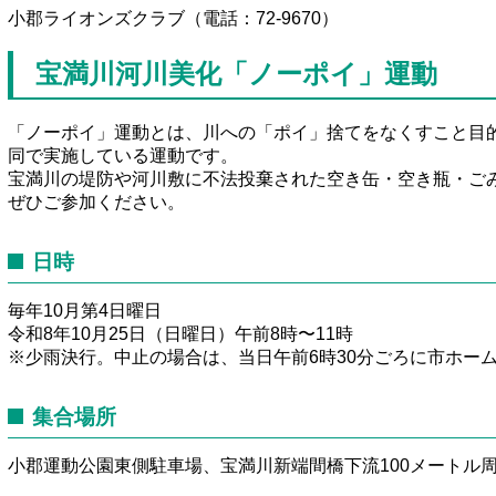
小郡ライオンズクラブ（電話：72-9670）
宝満川河川美化「ノーポイ」運動
「ノーポイ」運動とは、川への「ポイ」捨てをなくすこと目
同で実施している運動です。
宝満川の堤防や河川敷に不法投棄された空き缶・空き瓶・ご
ぜひご参加ください。
日時
毎年10月第4日曜日
令和8年10月25日（日曜日）午前8時〜11時
※少雨決行。中止の場合は、当日午前6時30分ごろに市ホーム
集合場所
小郡運動公園東側駐車場、宝満川新端間橋下流100メートル