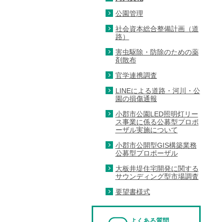
公園管理
社会資本総合整備計画（道
路）
害虫駆除・防除のための薬
剤散布
官学連携調査
LINEによる道路・河川・公
園の損傷通報
小郡市公園LED照明灯リー
ス事業に係る公募型プロポ
ーザル実施について
小郡市公開型GIS構築業務
公募型プロポーザル
大板井堤住宅開発に関する
サウンディング型市場調査
要望書様式
よくある質問