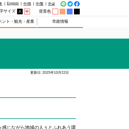
English
本
中/簡
中/繁
한글
字サイズ
背景色
大
中
ベント・観光・産業
市政情報
更新日: 2025年10月22日
を感じながら地域の人々とふれあう環