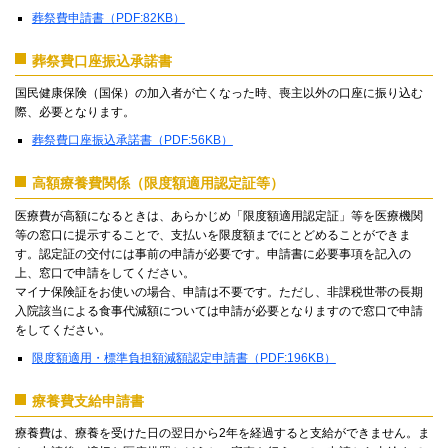
葬祭費申請書（PDF:82KB）
葬祭費口座振込承諾書
国民健康保険（国保）の加入者が亡くなった時、喪主以外の口座に振り込む
際、必要となります。
葬祭費口座振込承諾書（PDF:56KB）
高額療養費関係（限度額適用認定証等）
医療費が高額になるときは、あらかじめ「限度額適用認定証」等を医療機関
等の窓口に提示することで、支払いを限度額までにとどめることができま
す。認定証の交付には事前の申請が必要です。申請書に必要事項を記入の
上、窓口で申請をしてください。
マイナ保険証をお使いの場合、申請は不要です。ただし、非課税世帯の長期
入院該当による食事代減額については申請が必要となりますので窓口で申請
をしてください。
限度額適用・標準負担額減額認定申請書（PDF:196KB）
療養費支給申請書
療養費は、療養を受けた日の翌日から2年を経過すると支給ができません。ま