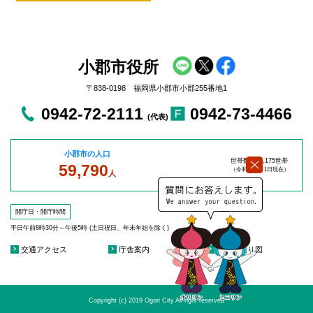
小郡市役所
〒838-0198 福岡県小郡市小郡255番地1
0942-72-2111
0942-73-4466
(代表)
小郡市の人口
世帯数：27,175世帯
59,790
（令和8年8
月1日現在）
人
開庁日・開庁時間
平日午前8時30分～午後5時 (土日祝日、年末年始を除く)
交通アクセス
庁舎案内
庁舎見取り図
Copyright (c) 2019 Ogori City All right reserved