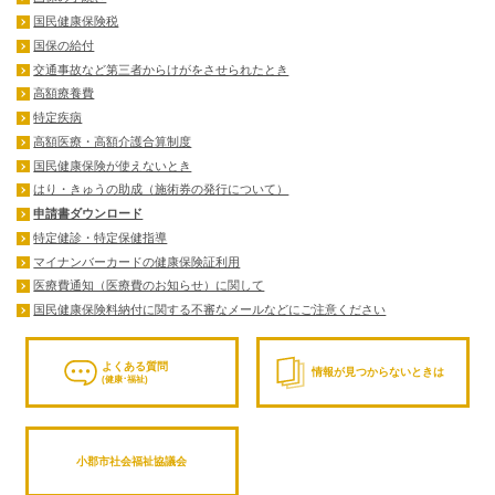
国民健康保険税
国保の給付
交通事故など第三者からけがをさせられたとき
高額療養費
特定疾病
高額医療・高額介護合算制度
国民健康保険が使えないとき
はり・きゅうの助成（施術券の発行について）
申請書ダウンロード
特定健診・特定保健指導
マイナンバーカードの健康保険証利用
医療費通知（医療費のお知らせ）に関して
国民健康保険料納付に関する不審なメールなどにご注意ください
よくある質問
情報が見つからないときは
(健康･福祉)
小郡市社会福祉協議会