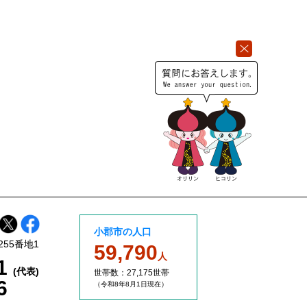
小郡市の人口
255番地1
59,790
人
11
(代表)
世帯数：27,175世帯
6
（令和8年8
月1日現在）