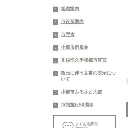
組織案内
市役所案内
市庁舎
小郡市例規集
非核恒久平和都市宣言
改元に伴う文書の表示につ
いて
小郡市ふるさと大使
市制施行50周年
よくある質問