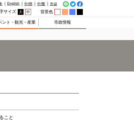
English
本
中/簡
中/繁
한글
字サイズ
背景色
大
中
ベント・観光・産業
市政情報
ること