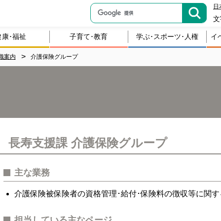
日
文
健康･福祉
子育て･教育
学ぶ･スポーツ･人権
イ
織案内
介護保険グループ
長寿支援課 介護保険グループ
主な業務
介護保険被保険者の資格管理･給付･保険料の徴収等に関す
担当している主なページ