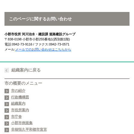
このページに関するお問い合わせ
小郡市役所 河川治水・建設課 道路建設グループ
〒838-0198 小郡市小郡255番地1(西別館1階)
電話:0942-73-9116 / ファクス:0942-73-0571
メール:
メールでのお問い合わせはこちらから
組織案内に戻る
市の概要のメニュー
市の紹介
行政機構図
組織案内
市役所案内
市庁舎
小郡市例規集
非核恒久平和都市宣言