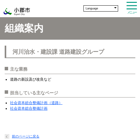
Language
メニュー
組織案内
河川治水・建設課 道路建設グループ
主な業務
道路の新設及び改良など
担当している主なページ
社会資本総合整備計画（道路）
社会資本総合整備計画
前のページに戻る