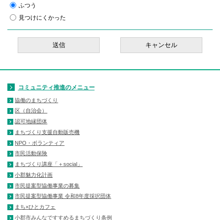
ふつう
見つけにくかった
コミュニティ推進のメニュー
協働のまちづくり
区（自治会）
認可地縁団体
まちづくり支援自動販売機
NPO・ボランティア
市民活動保険
まちづくり講座「＋social」
小郡魅力化計画
市民提案型協働事業の募集
市民提案型協働事業 令和8年度採択団体
まち×ひとカフェ
小郡市みんなですすめるまちづくり条例