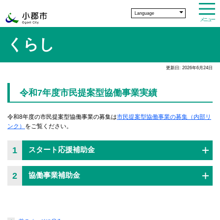
Language
メニュー
くらし
更新日: 2026年6月24日
令和7年度市民提案型協働事業実績
令和8年度の市民提案型協働事業の募集は
市民提案型協働事業の募集（内部リ
ンク）
をご覧ください。
1
スタート応援補助金
2
協働事業補助金